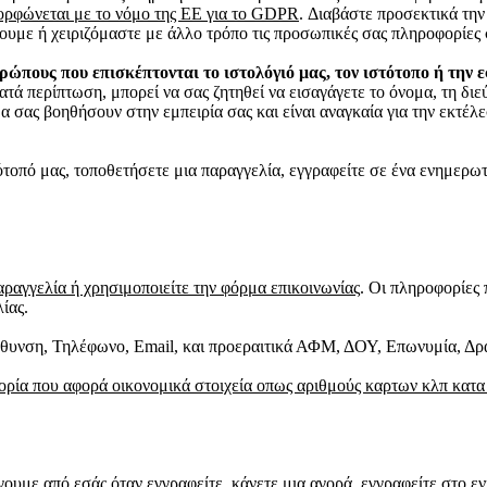
ορφώνεται με το νόμο της ΕΕ για το GDPR
. Διαβάστε προσεκτικά την
ουμε ή χειριζόμαστε με άλλο τρόπο τις προσωπικές σας πληροφορίες
ώπους που επισκέπτονται το ιστολόγιό μας, τον ιστότοπο ή την 
ατά περίπτωση, μπορεί να σας ζητηθεί να εισαγάγετε το όνομα, τη δ
 σας βοηθήσουν στην εμπειρία σας και είναι αναγκαία για την εκτέλε
τοπό μας, τοποθετήσετε μια παραγγελία, εγγραφείτε σε ένα ενημερω
αραγγελία ή χρησιμοποιείτε την φόρμα επικοινωνίας
. Οι πληροφορίες
ίας.
θυνση, Τηλέφωνο, Email, και προεραιτικά ΑΦΜ, ΔΟΥ, Επωνυμία, Δρ
ρία που αφορά οικονομικά στοιχεία οπως αριθμούς καρτων κλπ κατα
υμε από εσάς όταν εγγραφείτε, κάνετε μια αγορά, εγγραφείτε στο εν