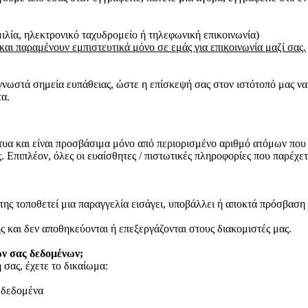
λία, ηλεκτρονικό ταχυδρομείο ή τηλεφωνική επικοινωνία)
 και παραμένουν εμπιστευτικά μόνο σε εμάς για επικοινωνία μαζί σας.
 γνωστά σημεία ευπάθειας, ώστε η επίσκεψή σας στον ιστότοπό μας να
α.
τυα και είναι προσβάσιμα μόνο από περιορισμένο αριθμό ατόμων που
ς. Επιπλέον, όλες οι ευαίσθητες / πιστωτικές πληροφορίες που παρέχ
ης τοποθετεί μια παραγγελία εισάγει, υποβάλλει ή αποκτά πρόσβαση 
 και δεν αποθηκεύονται ή επεξεργάζονται στους διακομιστές μας.
ών σας δεδομένων;
 σας, έχετε το δικαίωμα:
 δεδομένα