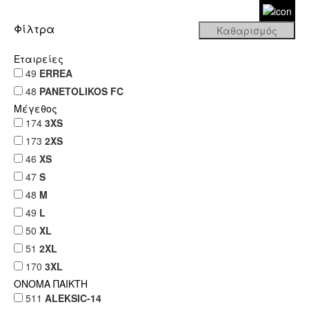
Φίλτρα
Εταιρείες
49
ERREA
48
PANETOLIKOS FC
Μέγεθος
174
3XS
173
2XS
46
XS
47
S
48
M
49
L
50
XL
51
2XL
170
3XL
ΟΝΟΜΑ ΠΑΙΚΤΗ
511
ALEKSIC-14