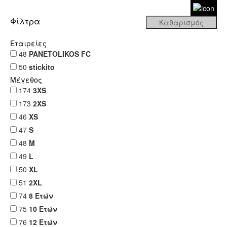
Φίλτρα
Εταιρείες
48
PANETOLIKOS FC
50
stickito
Μέγεθος
174
3XS
173
2XS
46
XS
47
S
48
M
49
L
50
XL
51
2XL
74
8 Ετών
75
10 Ετών
76
12 Ετών